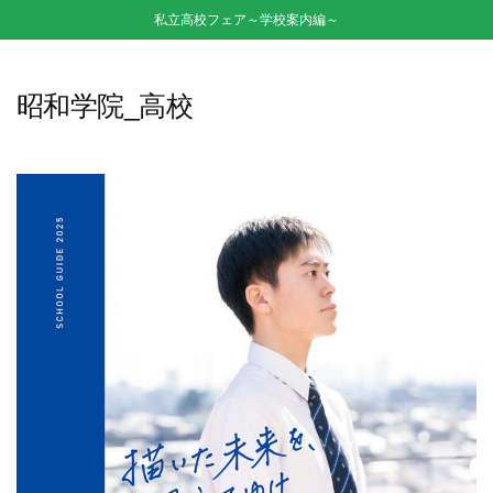
私立高校フェア～学校案内編～
昭和学院_高校